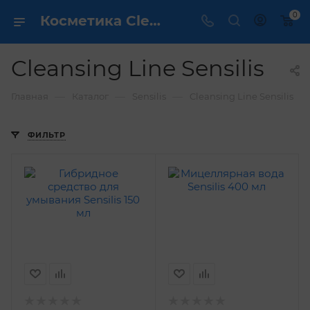
0
Косметика Cleansing Line Sensilis - купить в интернет магазине ✔️ по выгодной цене
Cleansing Line Sensilis
—
—
—
Главная
Каталог
Sensilis
Cleansing Line Sensilis
ФИЛЬТР