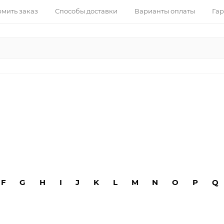
рмить заказ
Способы доставки
Варианты оплаты
Гар
F
G
H
I
J
K
L
M
N
O
P
Q