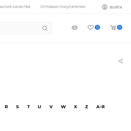
антия качества
Оптовым покупателям
ВОЙТИ
0
0
R
S
T
U
V
W
X
Z
А-Я