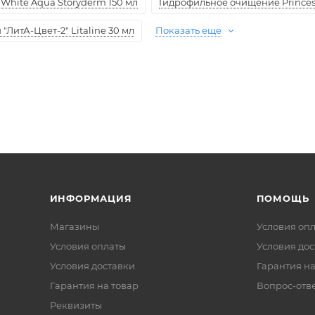
White Aqua Storyderm 150 мл
Гидрофильное очищение Princess
ЛитА-Цвет-2" Litaline 30 мл
Показать еще
ИНФОРМАЦИЯ
ПОМОЩЬ
Магазины
Условия оп
Условия оплаты
Условия дос
Условия доставки
Гарантия на
Гарантия на товар
Вопрос-отв
Реквизиты