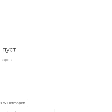
 пуст
оваров
8-W Dermapen