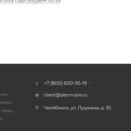
 Shine Clean Storyderm 100 мл
+7 (800) 600-95-19
латы
client@dermcare.ru
тавки
Челябинск, ул. Пушкина, д. 30
 товар
ет