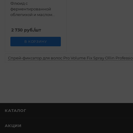
Флюид с
ферментированной
облепихой и маслом
шиповника LET'SQIN 100
мл
2 730
руб.
/шт
В КОРЗИНУ
Спрей-фиксатор для волос Pro Volume Fix Spray Ollin Professio
КАТАЛОГ
АКЦИИ