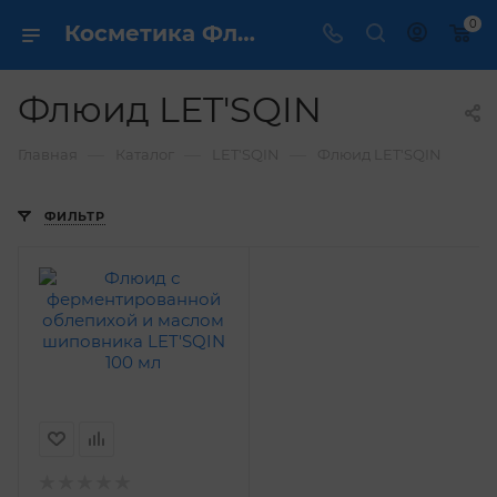
0
Косметика Флюид LET'SQIN - купить в интернет магазине ✔️ по выгодной цене
Флюид LET'SQIN
—
—
—
Главная
Каталог
LET'SQIN
Флюид LET'SQIN
ФИЛЬТР