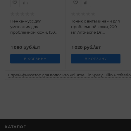
Пенка-мусс для
Тоник с витаминами для
умывания для
проблемной кожи, 200
проблемной кожи, 150
мл Anti-acne Dr.
мл Anti-acne Dr.
Koжevatkin
Koжevatkin
1 080
руб.
/шт
1 020
руб.
/шт
В КОРЗИНУ
В КОРЗИНУ
Спрей-фиксатор для волос Pro Volume Fix Spray Ollin Professio
КАТАЛОГ