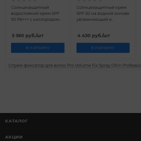
Солнцезащитный
Солнцезащитный крем
водостойкий крем SPF
SPF 50 на водной основе
50 PA+++ с кислородом
увлажняющий и
OxygenCeuticals 120 мл
восстанавливающий
OxygenCeuticals 50 мл
5 360
руб.
/шт
4 430
руб.
/шт
В КОРЗИНУ
В КОРЗИНУ
Спрей-фиксатор для волос Pro Volume Fix Spray Ollin Professio
КАТАЛОГ
АКЦИИ