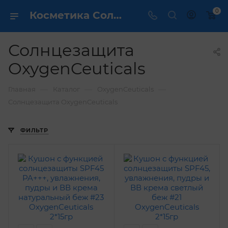
0
Косметика Солнцезащита OxygenCeuticals - купить в интернет магазине ✔️ по выгодной цене
Солнцезащита
OxygenCeuticals
—
—
—
Главная
Каталог
OxygenCeuticals
Солнцезащита OxygenCeuticals
ФИЛЬТР