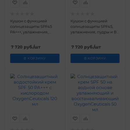
Кушон с функцией
Кушон с функцией
солнцезащиты SPF45
солнцезащиты SPF45,
PA+++, увлажнения,
увлажнения, пудры и ВВ
пудры и ВВ крема
крема светлый беж #21
натуральный беж #23
OxygenCeuticals 2*15гр
7 720
руб.
/шт
7 720
руб.
/шт
OxygenCeuticals 2*15гр
В КОРЗИНУ
В КОРЗИНУ