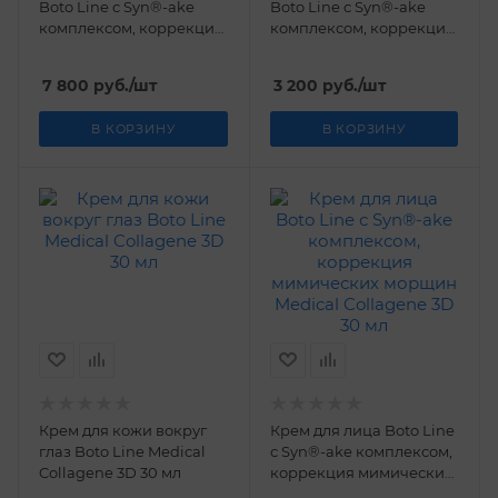
Boto Line с Syn®-ake
Boto Line с Syn®-ake
комплексом, коррекция
комплексом, коррекция
мимических морщин
мимических морщин
Medical Collagene 3D 130
Medical Collagene 3D 30
7 800
руб.
/шт
3 200
руб.
/шт
мл
мл
В КОРЗИНУ
В КОРЗИНУ
Крем для кожи вокруг
Крем для лица Boto Line
глаз Boto Line Medical
с Syn®-ake комплексом,
Collagene 3D 30 мл
коррекция мимических
морщин Medical