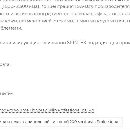
(1.500- 2.500 кДа) Концентрация 1.5%-1.8% производите
оты и активных ингредиентов позволяет эффективно ра
 кожи, пигментацией, отеками, темными кругами под г
облемами.
витализирующие гели линии SKINTEX подходят для при
парата:
алоза.
 кислота.
аэ.
онити».
с Pro Volume Fix Spray Ollin Professional 150 мл
а и тела с салициловой кислотой 200 мл Aravia Professional