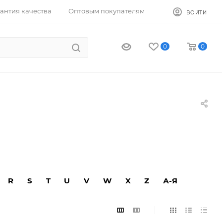
антия качества
Оптовым покупателям
ВОЙТИ
0
0
R
S
T
U
V
W
X
Z
А-Я