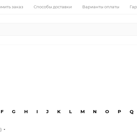
рмить заказ
Способы доставки
Варианты оплаты
Гар
F
G
H
I
J
K
L
M
N
O
P
Q
е)