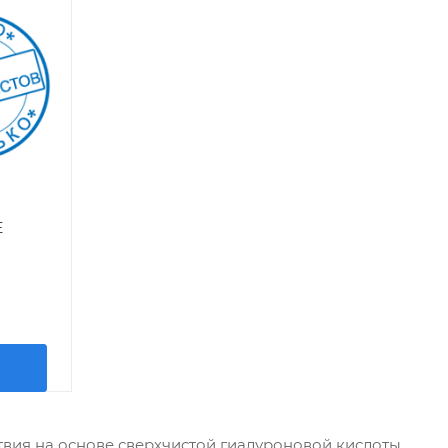
E
вия на основе сверхчистой гиалуроновой кислоты