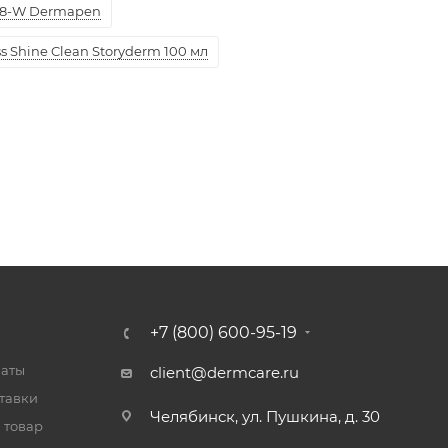
8-W Dermapen
 Shine Clean Storyderm 100 мл
+7 (800) 600-95-19
латы
client@dermcare.ru
тавки
Челябинск, ул. Пушкина, д. 30
 товар