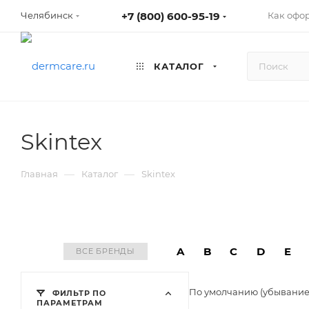
+7 (800) 600-95-19
Как офо
Челябинск
КАТАЛОГ
Skintex
—
—
Главная
Каталог
Skintex
A
B
C
D
E
ВСЕ БРЕНДЫ
По умолчанию (убывани
ФИЛЬТР ПО
ПАРАМЕТРАМ