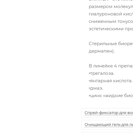
размером молекул 
гиалуроновой кисл
сниженным тонусом
эстетическими пр
Стерильные биоре
дермапен).
В линейке 4 пре
▫️трег
▫️янтарная
▫️дм
▫️цинк «жидкие би
Спрей-фиксатор для воло
Очищающий гель для лиц