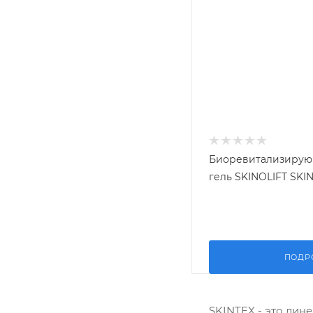
Биоревитализирую
гель SKINOLIFT SKI
ПОДР
SKINTEX - это лин