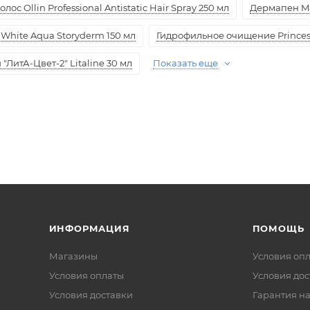
ос Ollin Professional Antistatic Hair Spray 250 мл
Дермапен M
White Aqua Storyderm 150 мл
Гидрофильное очищение Princess
ЛитА-Цвет-2" Litaline 30 мл
Показать еще
ИНФОРМАЦИЯ
ПОМОЩЬ
Магазины
Условия оп
Условия оплаты
Условия дос
Условия доставки
Гарантия на