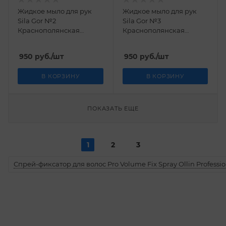
Жидкое мыло для рук
Жидкое мыло для рук
Sila Gor №2
Sila Gor №3
Краснополянская
Краснополянская
косметика 300 мл
косметика 300 мл
950
руб.
/шт
950
руб.
/шт
В КОРЗИНУ
В КОРЗИНУ
ПОКАЗАТЬ ЕЩЕ
1
2
3
Спрей-фиксатор для волос Pro Volume Fix Spray Ollin Professio