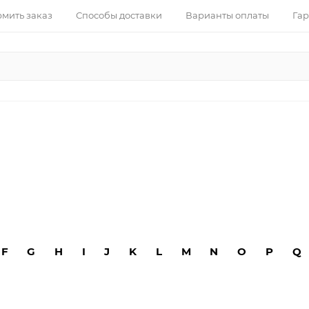
рмить заказ
Способы доставки
Варианты оплаты
Гар
F
G
H
I
J
K
L
M
N
O
P
Q