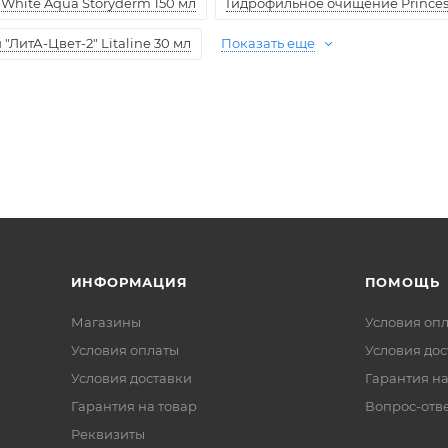
White Aqua Storyderm 150 мл
Гидрофильное очищение Princess
ЛитА-Цвет-2" Litaline 30 мл
Показать еще
ИНФОРМАЦИЯ
ПОМОЩЬ
Магазины
Условия оп
Условия оплаты
Условия дос
Условия доставки
Гарантия на
Гарантия на товар
Вопрос-отв
Реквизиты