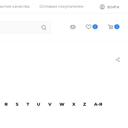
антия качества
Оптовым покупателям
ВОЙТИ
0
0
R
S
T
U
V
W
X
Z
А-Я