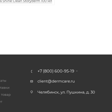
 Shine Clean Storyderm 100 мл
+7 (800) 600-95-19
латы
client@dermcare.ru
тавки
Челябинск, ул. Пушкина, д. 30
 товар
ет