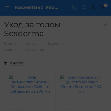
0
Косметика Уход за телом Sesderma - купить в интернет магазине ✔️ по выгодной цене
Уход за телом
Sesderma
—
—
—
Главная
Каталог
Sesderma
Уход за телом Sesderma
ФИЛЬТР