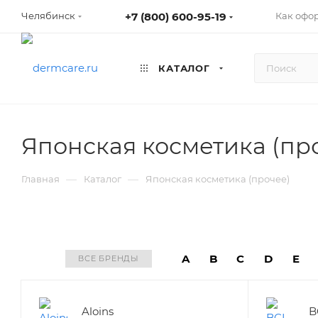
+7 (800) 600-95-19
Как офо
Челябинск
КАТАЛОГ
Японская косметика (пр
—
—
Главная
Каталог
Японская косметика (прочее)
A
B
C
D
E
ВСЕ БРЕНДЫ
Aloins
B