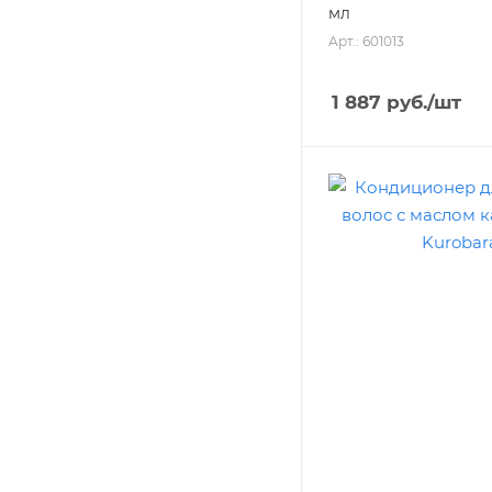
мл
Арт.: 601013
1 887
руб.
/шт