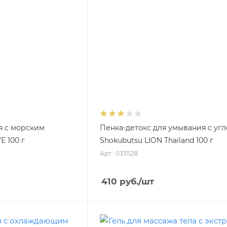
я с морским
Пенка-детокс для умывания с уг
 100 г
Shokubutsu LION Thailand 100 г
Арт.: 033528
410
руб.
/шт