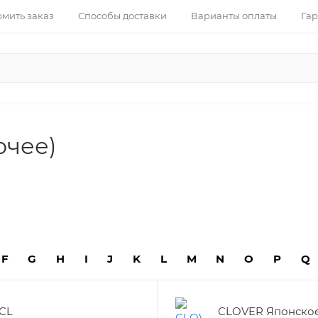
рмить заказ
Способы доставки
Варианты оплаты
Гар
очее)
F
G
H
I
J
K
L
M
N
O
P
Q
CL
CLOVER Японско