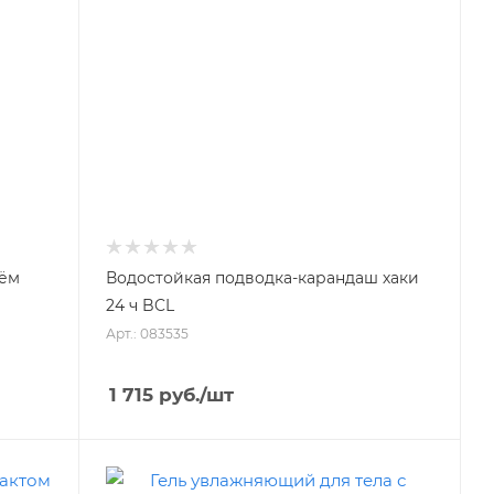
лём
Водостойкая подводка-карандаш хаки
24 ч BCL
Арт.: 083535
1 715
руб.
/шт