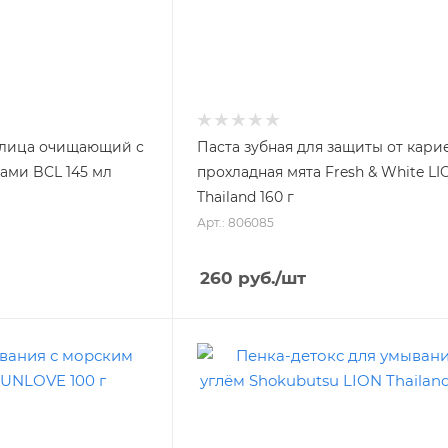
 лица очищающий с
Паста зубная для защиты от кари
ами BCL 145 мл
прохладная мята Fresh & White LI
Thailand 160 г
Арт.: 806085
260
руб.
/шт