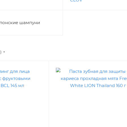
понские шампуни
е)