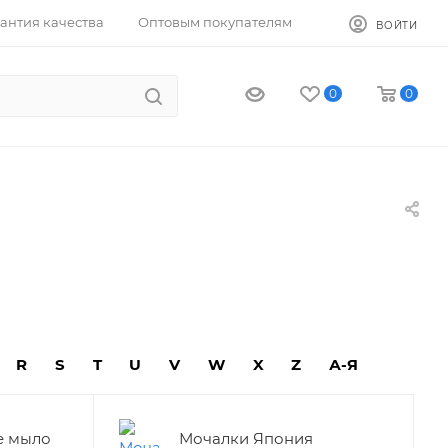
антия качества
Оптовым покупателям
ВОЙТИ
0
0
R
S
T
U
V
W
X
Z
А-Я
е мыло
Мочалки Япония