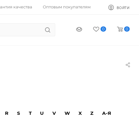
антия качества
Оптовым покупателям
ВОЙТИ
0
0
R
S
T
U
V
W
X
Z
А-Я