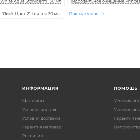
White Aqua Storyderm 150 мл
Гидрофильное очищение Princess
ЛитА-Цвет-2" Litaline 30 мл
Показать еще
ИНФОРМАЦИЯ
ПОМОЩЬ
Магазины
Условия оп
Условия оплаты
Условия дос
Условия доставки
Гарантия на
Гарантия на товар
Вопрос-отв
Реквизиты