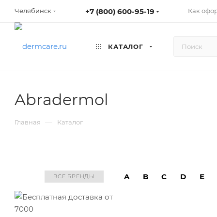
+7 (800) 600-95-19
Как офо
Челябинск
КАТАЛОГ
Abradermol
—
Главная
Каталог
A
B
C
D
E
ВСЕ БРЕНДЫ