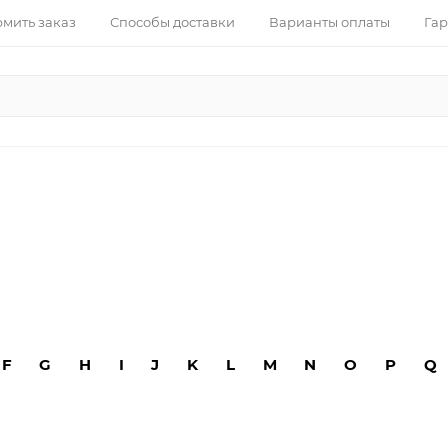
рмить заказ
Способы доставки
Варианты оплаты
Гар
F
G
H
I
J
K
L
M
N
O
P
Q