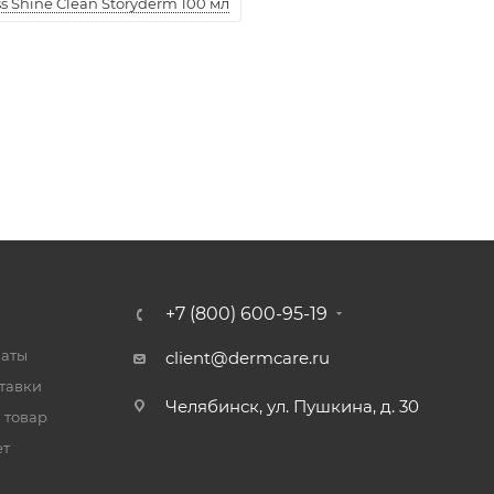
 Shine Clean Storyderm 100 мл
+7 (800) 600-95-19
латы
client@dermcare.ru
тавки
Челябинск, ул. Пушкина, д. 30
 товар
ет