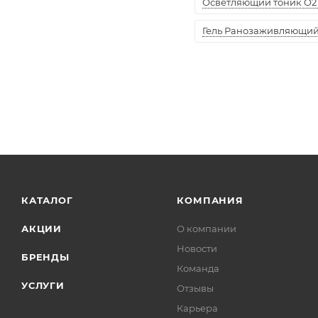
Осветляющий тоник O2 
Гель Ранозаживляющий "
КАТАЛОГ
КОМПАНИЯ
АКЦИИ
О компании
Новости
БРЕНДЫ
Команда
УСЛУГИ
Отзывы
Карьера