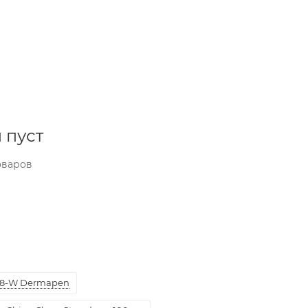
 пуст
оваров
8-W Dermapen