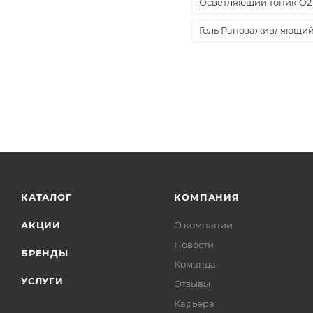
Осветляющий тоник O2 
Гель Ранозаживляющий "
КАТАЛОГ
КОМПАНИЯ
АКЦИИ
О компании
Новости
БРЕНДЫ
Команда
УСЛУГИ
Отзывы
Карьера