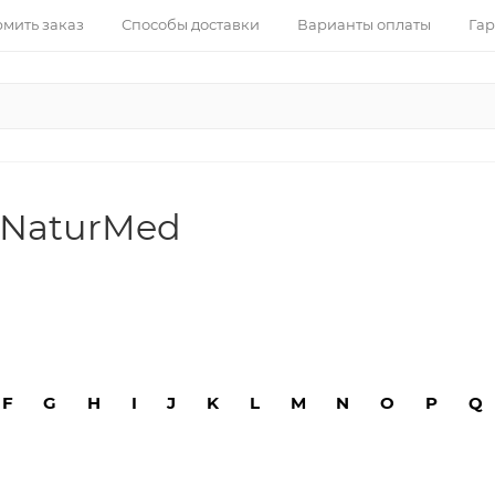
рмить заказ
Способы доставки
Варианты оплаты
Гар
 NaturMed
F
G
H
I
J
K
L
M
N
O
P
Q