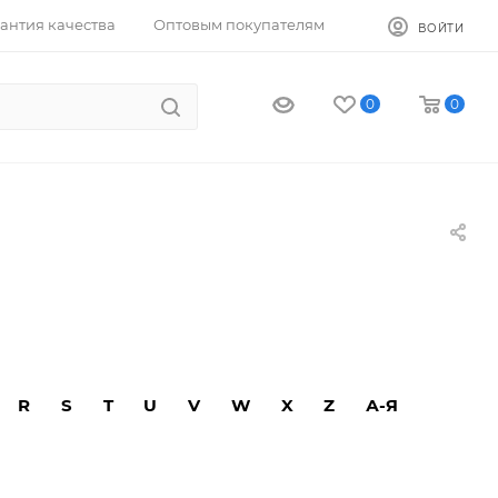
антия качества
Оптовым покупателям
ВОЙТИ
0
0
R
S
T
U
V
W
X
Z
А-Я