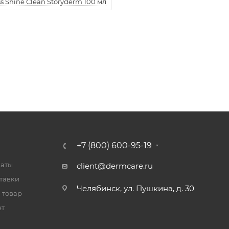
 Shine Clean Storyderm 100 мл
+7 (800) 600-95-19
латы
client@dermcare.ru
тавки
Челябинск, ул. Пушкина, д. 30
 товар
ет