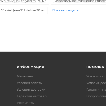
White Aqua Storyderm 150 мл
Гидрофильное очищение Princess
ЛитА-Цвет-2" Litaline 30 мл
Показать еще
ИНФОРМАЦИЯ
ПОМОЩЬ
Магазины
Условия оп
Условия оплаты
Условия дос
Условия доставки
Гарантия на
Гарантия на товар
Вопрос-отв
Реквизиты