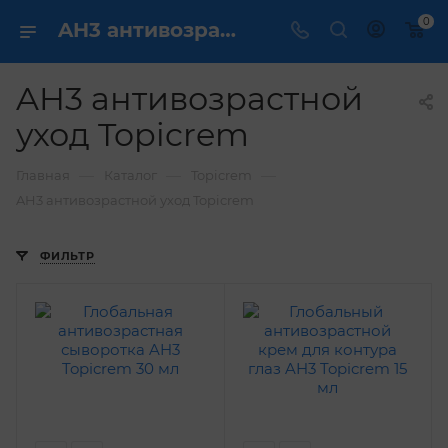
0
AH3 антивозрастной уход Topicrem купить ✔️ по выгодным ценам
AH3 антивозрастной
уход Topicrem
—
—
—
Главная
Каталог
Topicrem
AH3 антивозрастной уход Topicrem
ФИЛЬТР