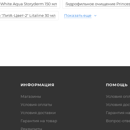
White Aqua Storyderm 150 мл
Гидрофильное очищение Princess
ЛитА-Цвет-2" Litaline 30 мл
Показать еще
ИНФОРМАЦИЯ
ПОМОЩЬ
Магазины
Условия оп
Условия оплаты
Условия дос
Условия доставки
Гарантия на
Гарантия на товар
Вопрос-отв
Реквизиты