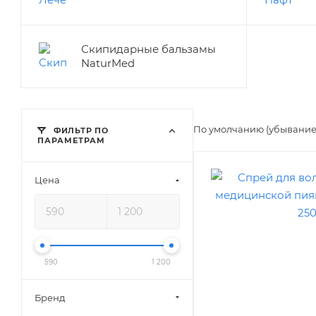
Скипидарные бальзамы
NaturMed
По умолчанию (убывани
ФИЛЬТР ПО
ПАРАМЕТРАМ
Цена
590
1 200
Бренд