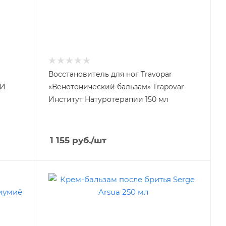
Восстановитель для ног Travopar
ИИ
«Венотонический бальзам» Trapovar
Институт Натуротерапии 150 мл
1 155
руб.
/шт