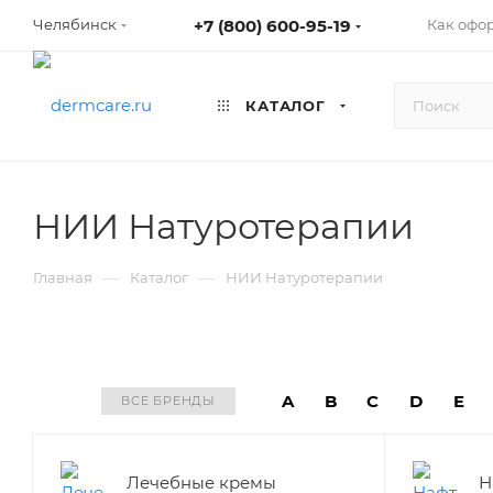
+7 (800) 600-95-19
Как офо
Челябинск
КАТАЛОГ
НИИ Натуротерапии
—
—
Главная
Каталог
НИИ Натуротерапии
A
B
C
D
E
ВСЕ БРЕНДЫ
Лечебные кремы
Н