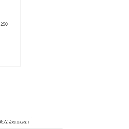
 250
8-W Dermapen