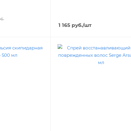
б.
1 165
руб.
/шт