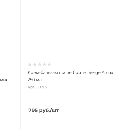
Крем-бальзам после бритья Serge Arsua
умиё
250 мл
Арт.: 50765
795
руб.
/шт