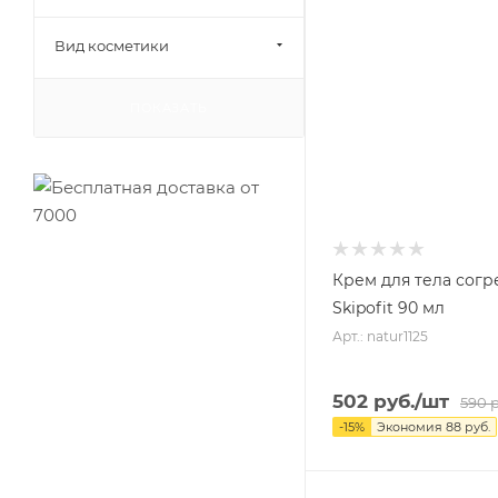
Вид косметики
ПОКАЗАТЬ
Крем для тела сог
Skipofit 90 мл
Арт.: natur1125
502
руб.
/шт
590
р
-
15
%
Экономия
88
руб.