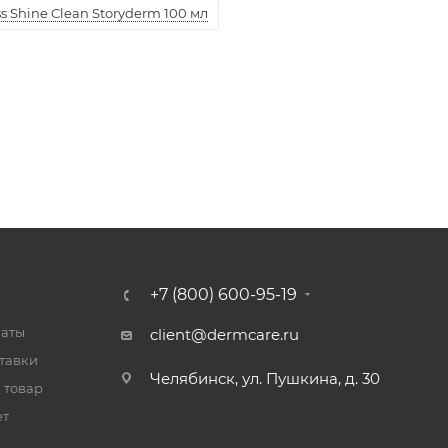
 Shine Clean Storyderm 100 мл
+7 (800) 600-95-19
латы
client@dermcare.ru
тавки
Челябинск, ул. Пушкина, д. 30
 товар
ет