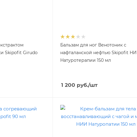
экстрактом
Бальзам для ног Венотоник с
 Skipofit Girudo
нафталанской нефтью Skipofit Н
Натуротерапии 150 мл
1 200
руб.
/шт