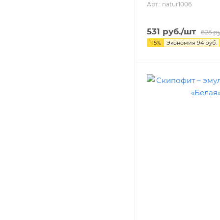
Арт.: natur1006
531
руб.
/шт
625
ру
-
15
%
Экономия
94
руб.