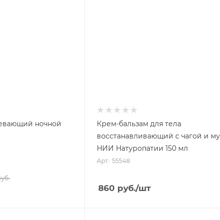
ревающий ночной
Крем-бальзам для тела
восстанавливающий с чагой и м
НИИ Натуропатии 150 мл
Арт.: 55548
уб.
860
руб.
/шт