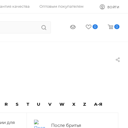
антия качества
Оптовым покупателям
ВОЙТИ
0
0
R
S
T
U
V
W
X
Z
А-Я
ии для
После бритья