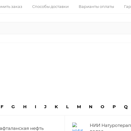
рмить заказ
Способы доставки
Варианты оплаты
Гар
F
G
H
I
J
K
L
M
N
O
P
Q
НИИ Натуротерап
афталанская нефть