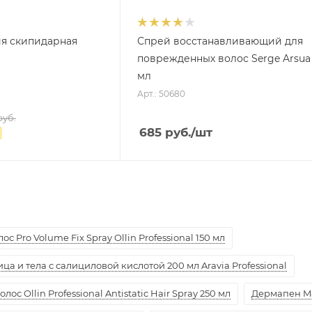
ия скипидарная
Спрей восстанавливающий для
поврежденных волос Serge Arsua
мл
Арт.: 50680
уб.
685
руб.
/шт
с Pro Volume Fix Spray Ollin Professional 150 мл
а и тела с салициловой кислотой 200 мл Aravia Professional
ос Ollin Professional Antistatic Hair Spray 250 мл
Дермапен M