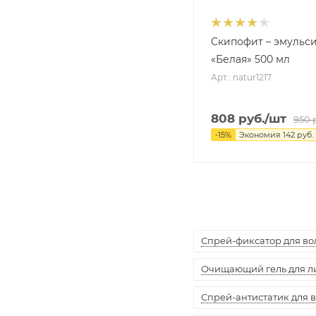
Скипофит – эмульс
«Белая» 500 мл
Арт.: natur1217
808
руб.
/шт
950
р
-
15
%
Экономия
142
руб.
Спрей-фиксатор для воло
Очищающий гель для лиц
Спрей-антистатик для вол