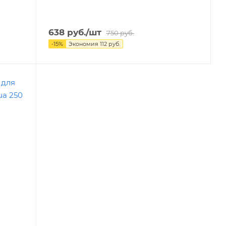
638
руб.
/шт
750
руб.
-
15
%
Экономия
112
руб.