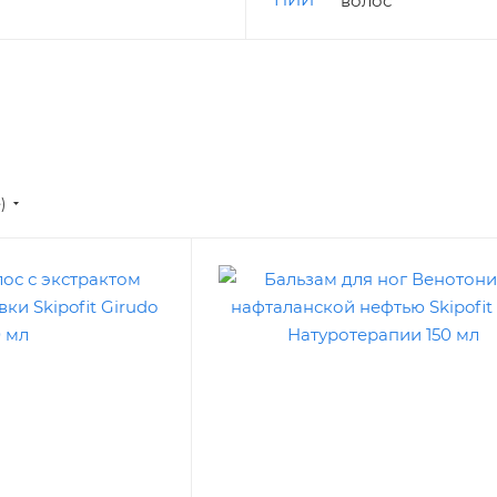
волос
е)