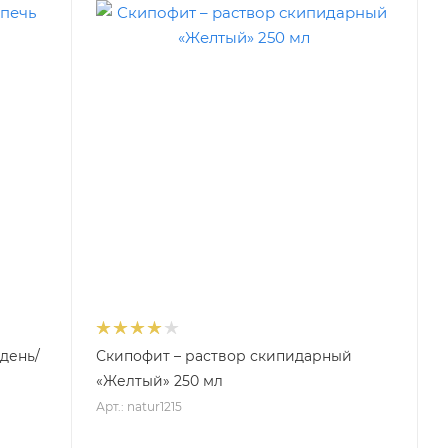
 день/
Скипофит – раствор скипидарный
«Желтый» 250 мл
Арт.: natur1215