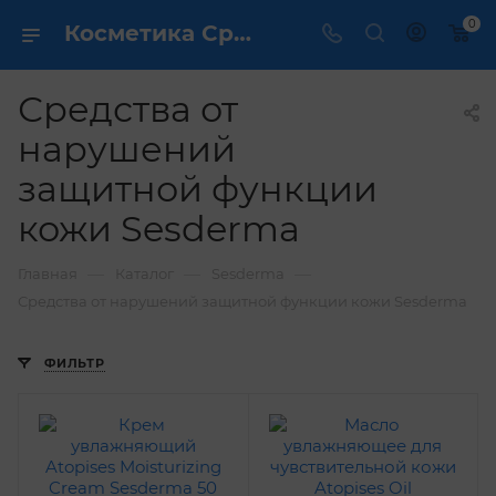
0
Косметика Средства от нарушений защитной функции кожи Sesderma - купить в интернет магазине ✔️ по выгодной цене
Средства от
нарушений
защитной функции
кожи Sesderma
—
—
—
Главная
Каталог
Sesderma
Средства от нарушений защитной функции кожи Sesderma
ФИЛЬТР