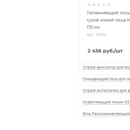
Увлажняющий лосьо
сухой кожей лица 
170 мл
Арт.: 175152
2 456
руб.
/шт
Спрей-фиксатор для воло
Очищающий гель для лиц
Спрей-антистатик для вол
Осветляющий тоник O2 
Гель Ранозаживляющий "