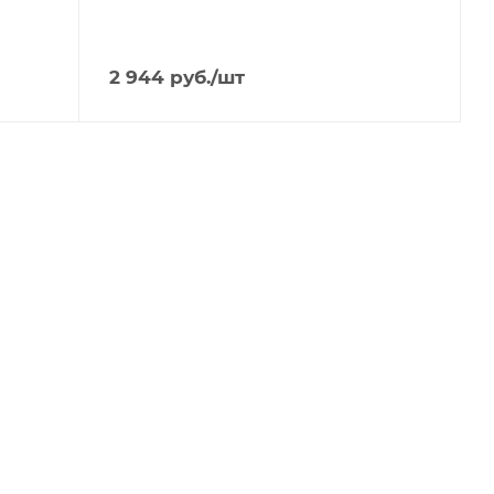
2 944
руб.
/шт