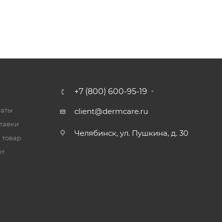
+7 (800) 600-95-19
латы
client@dermcare.ru
тавки
Челябинск, ул. Пушкина, д. 30
 товар
ет