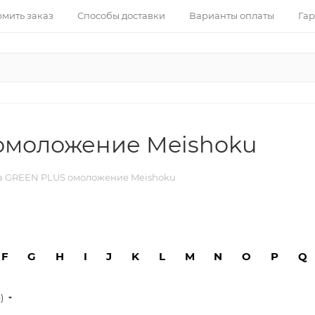
рмить заказ
Способы доставки
Варианты оплаты
Гар
омоложение Meishoku
а GREEN PLUS омоложение Meishoku
F
G
H
I
J
K
L
M
N
O
P
Q
е)