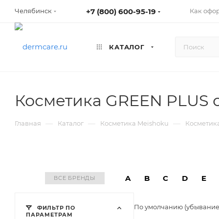
+7 (800) 600-95-19
Как офо
Челябинск
КАТАЛОГ
Косметика GREEN PLUS 
—
—
—
Главная
Каталог
Косметика Meishoku
Косметик
A
B
C
D
E
ВСЕ БРЕНДЫ
По умолчанию (убывани
ФИЛЬТР ПО
ПАРАМЕТРАМ