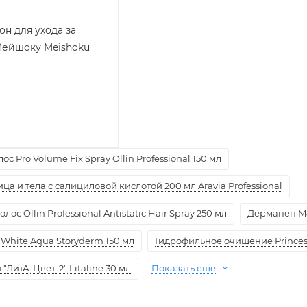
н для ухода за
Мейшоку Meishoku
с Pro Volume Fix Spray Ollin Professional 150 мл
а и тела с салициловой кислотой 200 мл Aravia Professional
ос Ollin Professional Antistatic Hair Spray 250 мл
Дермапен M
White Aqua Storyderm 150 мл
Гидрофильное очищение Princess
ЛитА-Цвет-2" Litaline 30 мл
Показать еще