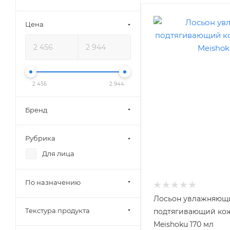
Цена
2 456
2 944
Бренд
Рубрика
Для лица
По назначению
Лосьон увлажняющ
Текстура продукта
подтягивающий ко
Meishoku 170 мл