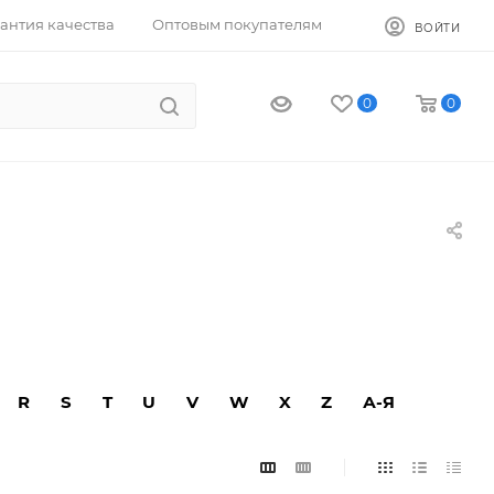
антия качества
Оптовым покупателям
ВОЙТИ
0
0
R
S
T
U
V
W
X
Z
А-Я