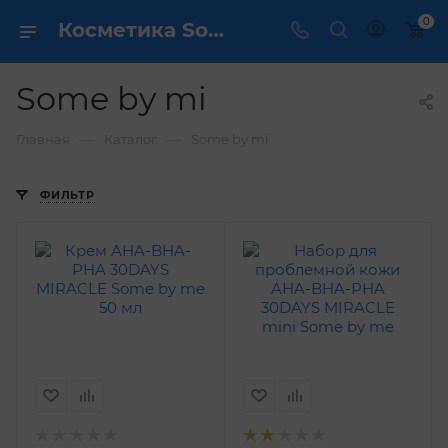
0
Косметика Some by mi - купить в интернет магазине ✔️ по выгодной цене
Some by mi
—
—
Главная
Каталог
Some by mi
ФИЛЬТР