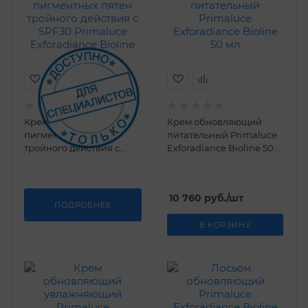
Крем для коррекции
Крем обновляющий
пигментных пятен
питательный Primaluce
тройного действия с
Exforadiance Bioline 50
SPF30 Primaluce
мл
Exforadiance Bioline 40
мл
10 760
руб.
/шт
ПОДРОБНЕЕ
В КОРЗИНУ