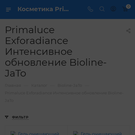
0
Косметика Primaluce Exforadiance Интенсивное обновление Bioline-JaTo - купить в интернет магазине ✔️ по выгодной цене
Primaluce
Exforadiance
Интенсивное
обновление Bioline-
JaTo
—
—
—
Главная
Каталог
Bioline-JaTo
Primaluce Exforadiance Интенсивное обновление Bioline-
JaTo
ФИЛЬТР